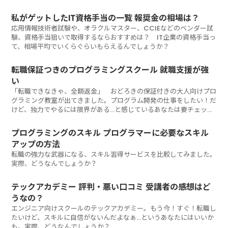
私がゲットしたIT資格手当の一覧 報奨金の相場は？
応用情報技術者試験や、オラクルマスター、CCIEなどのベンダー試
験、資格手当狙いで取得するならおすすめは？ IT企業の資格手当っ
て、相場平均でいくらぐらいもらえるんでしょうか？
転職保証つきのプログラミングスクール 就職支援が強
い
「転職できなきゃ、全額返金」 おどろきの保証付きの大人向けプロ
グラミング教室が出てきました。プログラム開発の仕事をしたい！だ
けど、独力でやるには限界がある…と感じているあなたは要チェッ
ク。
プログラミングのスキル プログラマーに必要なスキル
アップの方法
転職の強力な武器になる、スキル習得サービスを比較してみました。
実際、どうなんでしょうか？
テックアカデミー 評判・悪い口コミ 受講者の感想はど
うなの？
エンジニア向けスクールのテックアカデミー。もう今！すぐ！転職し
たいけど、スキルに自信がないんだよなぁ…というあなたにはいいか
も。実際、どうなんでしょうか？