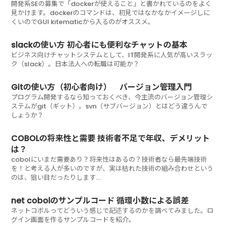
開発系SEの募集で「dockerが使えること」と書かれているのをよく
見かけます。dockerのコマンドは、初見ではなかなかイメージしに
くいのでGUI kitematicから入るのがオススメ。
slackの使い方 初心者にも便利なチャットの基本
ビジネス向けチャットシステムとして、IT開発系に人気が高いスラッ
ク（slack）。日本法人への転職は可能か？
Gitの使い方（初心者向け） バージョン管理入門
プログラム開発するなら知っておくべき、今主流のバージョン管理シ
ステムがgit（ギット）。svn（サブバージョン）とはどう違うんで
しょうか？
COBOLの将来性と需要 技術者不足で年収、デメリット
は？
cobolにいまだ需要あり？将来性はあるの？技術者なら最先端技術
を！と考える人が多いのですが、実は枯れた技術の組み合わせという
のは、狙い目だったりします…
net cobolのサンプルコード 循環小数による誤差
ネットコボルってどういう感じで記述するのかを調べてみました。ロ
グイン画面を作るサンプルコードを紹介。